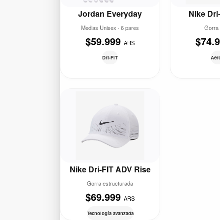
Jordan Everyday
Nike Dri
Medias Unisex · 6 pares
Gorra 
$59.999
$74.
ARS
Dri-FIT
Aero
Nike Dri-FIT ADV Rise
Gorra estructurada
$69.999
ARS
Tecnología avanzada