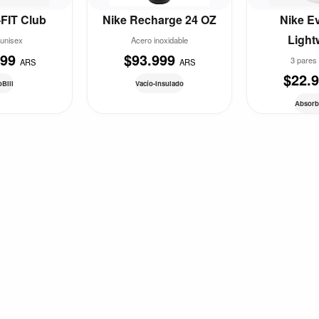
-FIT Club
Nike Recharge 24 OZ
Nike E
Light
unisex
Acero inoxidable
999
$93.999
3 pares 
ARS
ARS
$22.
Bill
Vacío-insulado
Absorb