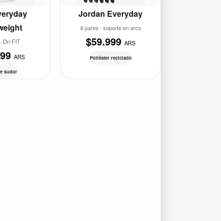
veryday
Jordan Everyday
weight
6 pares · soporte en arco
$59.999
· Dri-FIT
ARS
999
ARS
Poliéster reciclado
e sudor