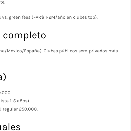
te.
vs. green fees (~AR$ 1-2M/año en clubes top).
e completo
tina/México/España). Clubes públicos semiprivados más
a)
0.000.
ista 1-5 años).
 regular 250.000.
ales