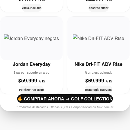
Vacío-insulado
Absorbe sudor
Jordan Everyday
Nike Dri-FIT ADV Rise
6 pares · soporte en arco
Gorra estructurada
$59.999
$69.999
ARS
ARS
Poliéster reciclado
Tecnología avanzada
COMPRAR AHORA → GOLF COLLECTION
*Productos destacados. Ofertas sujetas a disponibilidad en Nike.com.ar.