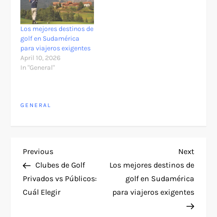
Los mejores destinos de
golf en Sudamérica
para viajeros exigentes
April 10, 2026
In "General"
GENERAL
P
Previous
Next
Previous
Next
Post
Post
Clubes de Golf
Los mejores destinos de
o
Privados vs Públicos:
golf en Sudamérica
Cuál Elegir
para viajeros exigentes
s