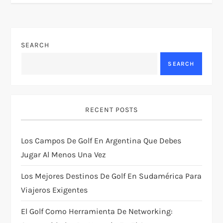
t
n
SEARCH
a
SEARCH
v
i
RECENT POSTS
g
Los Campos De Golf En Argentina Que Debes
a
Jugar Al Menos Una Vez
t
Los Mejores Destinos De Golf En Sudamérica Para
i
Viajeros Exigentes
El Golf Como Herramienta De Networking:
o