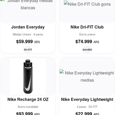
Jordan Everyday
Nike Dri-FIT Club
Medias Unisex · 6 pares
Gorra unisex
$59.999
$74.999
ARS
ARS
Dri-FIT
AeroBill
Nike Recharge 24 OZ
Nike Everyday Lightweight
Acero inoxidable
3 pares · Dri-FIT
$93.999
$22.999
ARS
ARS